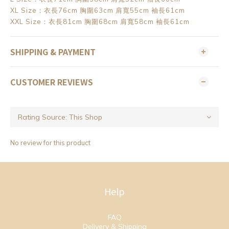
XL Size：衣長76cm 胸圍63cm 肩寬55cm 袖長61cm
XXL Size：衣長81cm 胸圍68cm 肩寬58cm 袖長61cm
SHIPPING & PAYMENT
CUSTOMER REVIEWS
No review for this product
Help
FAQ
Delivery & Shipping