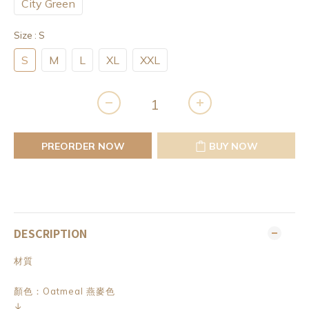
City Green
Size
: S
S
M
L
XL
XXL
PREORDER NOW
BUY NOW
DESCRIPTION
材質
顏色：Oatmeal 燕麥色
↓