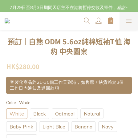
立即成為會員 (๑•̀ㅂ•́)و✧登記生日獲取$20購物金 及下單賺取點數
7月29日至8月3日期間因店主不在港將暫停交收及寄件，感謝~
立即成為會員 (๑•̀ㅂ•́)و✧登記生日獲取$20購物金 及下單賺取點數
預訂｜白熊 ODM 5.6oz純棉短袖T恤 海
豹 中央圖案
HK$280.00
客製化商品約21-30個工作天到港，如售罄 / 缺貨將於3個
工作日內通知及退回款項
Color
: White
White
Black
Oatmeal
Natural
Baby Pink
Light Blue
Banana
Navy