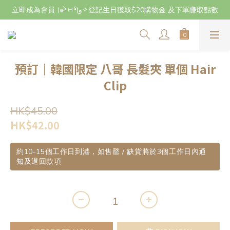
立即成為會員 (๑•̀ㅂ•́)و✧登記生日獲取$20購物金 及下單賺取點數
立即成為會員 (๑•̀ㅂ•́)و✧登記生日獲取$20購物金 及下單賺取點數
7月29日至8月3日期間因店主不在港將暫停交收及寄件，感謝~
立即成為會員 (๑•̀ㅂ•́)و✧登記生日獲取$20購物金 及下單賺取點數
預訂｜韓國限定 八哥 長髮夾 單個 Hair
Clip
HK$45.00
HK$42.00
約10-15個工作日到港，如售罄 / 缺貨將於3個工作日內通
知及退回款項