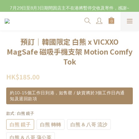
立即成為會員 (๑•̀ㅂ•́)و✧登記生日獲取$20購物金 及下單賺取點數
7月29日至8月3日期間因店主不在港將暫停交收及寄件，感謝~
立即成為會員 (๑•̀ㅂ•́)و✧登記生日獲取$20購物金 及下單賺取點數
預訂｜韓國限定 白熊 x VICXXO
MagSafe 磁吸手機支架 Motion Comfy
Tok
HK$185.00
約10-15個工作日到港，如售罄 / 缺貨將於3個工作日內通
知及退回款項
款式
: 白熊 鏡子
白熊 鏡子
白熊 轉轉
白熊 & 八哥 流沙
白熊 & 八哥 蒲公英