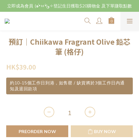
立即成為會員 (๑•̀ㅂ•́)و✧登記生日獲取$20購物金 及下單賺取點數
立即成為會員 (๑•̀ㅂ•́)و✧登記生日獲取$20購物金 及下單賺取點數
7月29日至8月3日期間因店主不在港將暫停交收及寄件，感謝~
立即成為會員 (๑•̀ㅂ•́)و✧登記生日獲取$20購物金 及下單賺取點數
預訂｜Chiikawa Fragrant Olive 鉛芯
筆 (格仔)
HK$39.00
約10-15個工作日到港，如售罄 / 缺貨將於3個工作日內通
知及退回款項
PREORDER NOW
BUY NOW