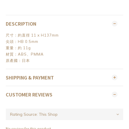
DESCRIPTION
尺寸：約直徑 11 x H137mm
尖頭：HB 0.5mm
重量：約 11g
材質：ABS、PMMA
原產國：日本
SHIPPING & PAYMENT
CUSTOMER REVIEWS
No review for this product