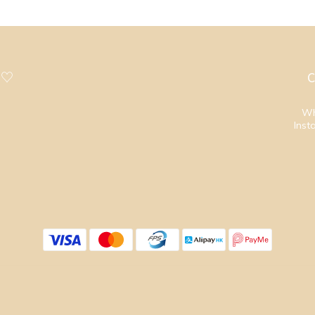
 ♡
C
Wh
Inst