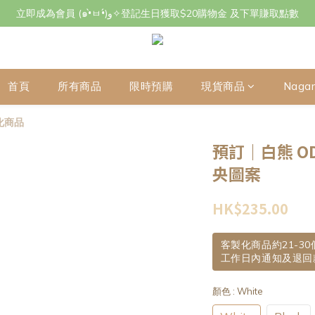
立即成為會員 (๑•̀ㅂ•́)و✧登記生日獲取$20購物金 及下單賺取點數
立即成為會員 (๑•̀ㅂ•́)و✧登記生日獲取$20購物金 及下單賺取點數
7月29日至8月3日期間因店主不在港將暫停交收及寄件，感謝~
立即成為會員 (๑•̀ㅂ•́)و✧登記生日獲取$20購物金 及下單賺取點數
首頁
所有商品
限時預購
現貨商品
Naga
化商品
預訂｜白熊 O
央圖案
HK$235.00
客製化商品約21-3
工作日內通知及退回
顏色
: White