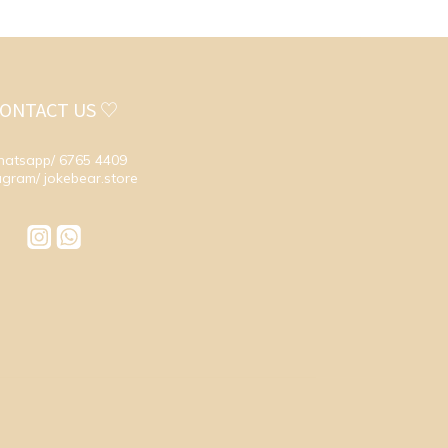
ONTACT US ♡
atsapp/ 6765 4409
agram/ jokebear.store