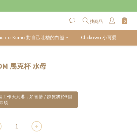
找商品
no no Kuma 對自己吐槽的白熊
Chiikawa 小可愛
立即購買
DM 馬克杯 水母
0個工作天到港，如售罄 / 缺貨將於3個
款項