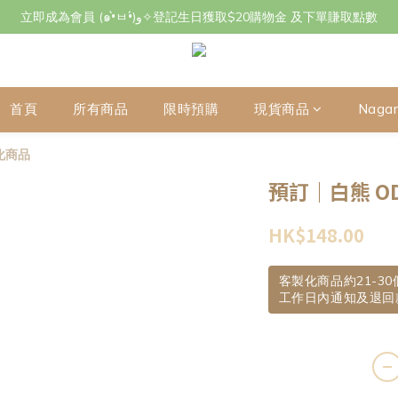
立即成為會員 (๑•̀ㅂ•́)و✧登記生日獲取$20購物金 及下單賺取點數
立即成為會員 (๑•̀ㅂ•́)و✧登記生日獲取$20購物金 及下單賺取點數
7月29日至8月3日期間因店主不在港將暫停交收及寄件，感謝~
立即成為會員 (๑•̀ㅂ•́)و✧登記生日獲取$20購物金 及下單賺取點數
首頁
所有商品
限時預購
現貨商品
Naga
化商品
預訂｜白熊 O
HK$148.00
客製化商品約21-3
工作日內通知及退回