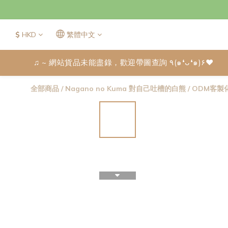
$
HKD
繁體中文
♫ ~ 網站貨品未能盡錄，歡迎帶圖查詢 ٩(๑❛ᴗ❛๑)۶♥
全部商品
/
Nagano no Kuma 對自己吐槽的白熊
/
ODM客製