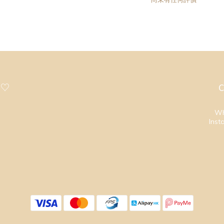
 ♡
C
Wh
Inst