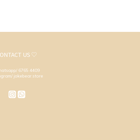
ONTACT US ♡
atsapp/ 6765 4409
agram/ jokebear.store