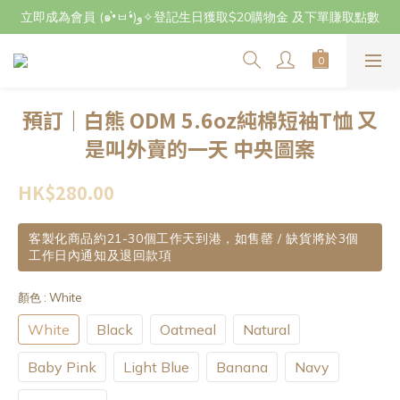
立即成為會員 (๑•̀ㅂ•́)و✧登記生日獲取$20購物金 及下單賺取點數
立即成為會員 (๑•̀ㅂ•́)و✧登記生日獲取$20購物金 及下單賺取點數
7月29日至8月3日期間因店主不在港將暫停交收及寄件，感謝~
立即成為會員 (๑•̀ㅂ•́)و✧登記生日獲取$20購物金 及下單賺取點數
預訂｜白熊 ODM 5.6oz純棉短袖T恤 又
是叫外賣的一天 中央圖案
HK$280.00
客製化商品約21-30個工作天到港，如售罄 / 缺貨將於3個
工作日內通知及退回款項
顏色
: White
White
Black
Oatmeal
Natural
Baby Pink
Light Blue
Banana
Navy