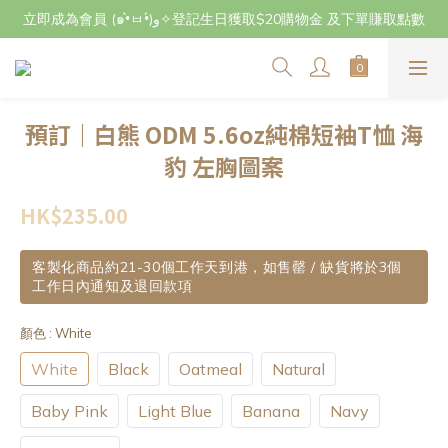
立即成為會員 (๑•̀ㅂ•́)و✧登記生日獲取$20購物金 及下單賺取點數
立即成為會員 (๑•̀ㅂ•́)و✧登記生日獲取$20購物金 及下單賺取點數
7月29日至8月3日期間因店主不在港將暫停交收及寄件，感謝~
立即成為會員 (๑•̀ㅂ•́)و✧登記生日獲取$20購物金 及下單賺取點數
預訂｜白熊 ODM 5.6oz純棉短袖T恤 海
豹 左胸圖案
HK$235.00
客製化商品約21-30個工作天到港，如售罄 / 缺貨將於3個
工作日內通知及退回款項
顏色
: White
White
Black
Oatmeal
Natural
Baby Pink
Light Blue
Banana
Navy