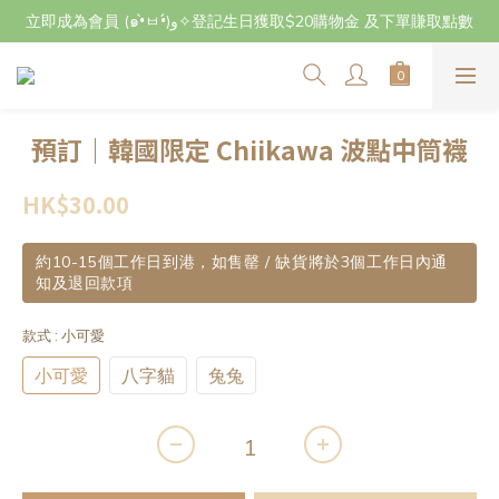
立即成為會員 (๑•̀ㅂ•́)و✧登記生日獲取$20購物金 及下單賺取點數
立即成為會員 (๑•̀ㅂ•́)و✧登記生日獲取$20購物金 及下單賺取點數
7月29日至8月3日期間因店主不在港將暫停交收及寄件，感謝~
立即成為會員 (๑•̀ㅂ•́)و✧登記生日獲取$20購物金 及下單賺取點數
預訂｜韓國限定 Chiikawa 波點中筒襪
HK$30.00
約10-15個工作日到港，如售罄 / 缺貨將於3個工作日內通
知及退回款項
款式
: 小可愛
小可愛
八字貓
兔兔