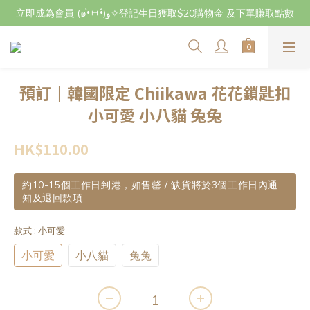
立即成為會員 (๑•̀ㅂ•́)و✧登記生日獲取$20購物金 及下單賺取點數
立即成為會員 (๑•̀ㅂ•́)و✧登記生日獲取$20購物金 及下單賺取點數
7月29日至8月3日期間因店主不在港將暫停交收及寄件，感謝~
立即成為會員 (๑•̀ㅂ•́)و✧登記生日獲取$20購物金 及下單賺取點數
預訂｜韓國限定 Chiikawa 花花鎖匙扣
小可愛 小八貓 兔兔
HK$110.00
約10-15個工作日到港，如售罄 / 缺貨將於3個工作日內通
知及退回款項
款式
: 小可愛
小可愛
小八貓
兔兔