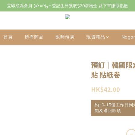
立即成為會員 (๑•̀ㅂ•́)و✧登記生日獲取$20購物金 及下單賺取點數
立即成為會員 (๑•̀ㅂ•́)و✧登記生日獲取$20購物金 及下單賺取點數
7月29日至8月3日期間因店主不在港將暫停交收及寄件，感謝~
立即成為會員 (๑•̀ㅂ•́)و✧登記生日獲取$20購物金 及下單賺取點數
首頁
所有商品
限時預購
現貨商品
Naga
預訂｜韓國限定 
貼 貼紙卷
HK$42.00
約10-15個工作日
知及退回款項