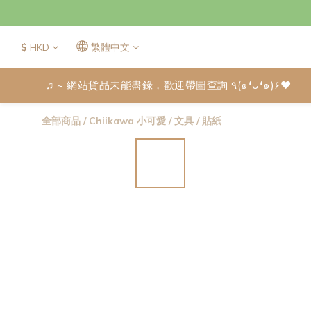
$
HKD
繁體中文
♫ ~ 網站貨品未能盡錄，歡迎帶圖查詢 ٩(๑❛ᴗ❛๑)۶♥
全部商品
/
Chiikawa 小可愛
/
文具
/
貼紙