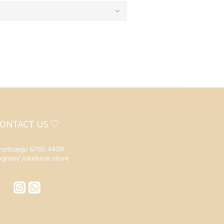
ONTACT US ♡
atsapp/ 6765 4409
agram/ jokebear.store