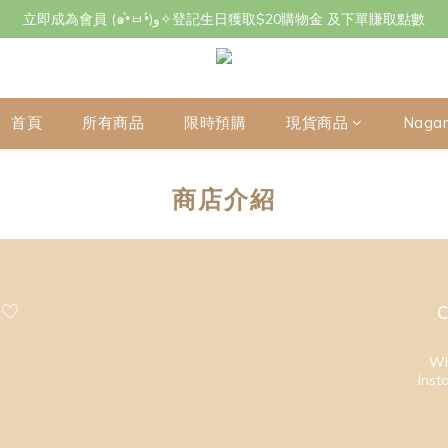
立即成為會員 (๑•̀ㅂ•́)و✧登記生日獲取$20購物金 及下單賺取點數
立即成為會員 (๑•̀ㅂ•́)و✧登記生日獲取$20購物金 及下單賺取點數
7月29日至8月3日期間因店主不在港將暫停交收及寄件，感謝~
立即成為會員 (๑•̀ㅂ•́)و✧登記生日獲取$20購物金 及下單賺取點數
首頁
所有商品
限時預購
現貨商品
Naga
商店介紹
 ♡
C
Wh
Inst