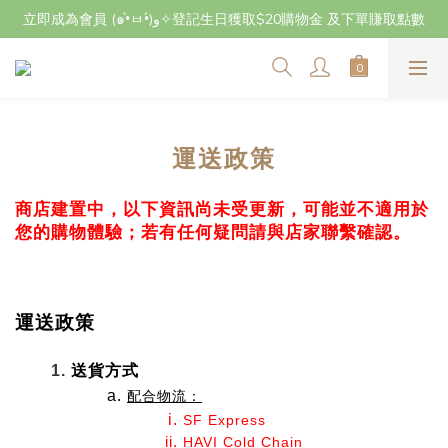
立即成為會員 (๑•̀ㅂ•́)و✧登記生日獲取$20購物金 及下單賺取點數
立即成為會員 (๑•̀ㅂ•́)و✧登記生日獲取$20購物金 及下單賺取點數
7月29日至8月3日期間因店主不在港將暫停交收及寄件，感謝~
立即成為會員 (๑•̀ㅂ•́)و✧登記生日獲取$20購物金 及下單賺取點數
運送政策
商店建置中，以下資訊尚未受更新，可能並不適用於
您的購物體驗；若有任何疑問請與店家聯繫確認。
運送政策
送貨方式
配合物流：
SF Express
HAVI Cold Chain