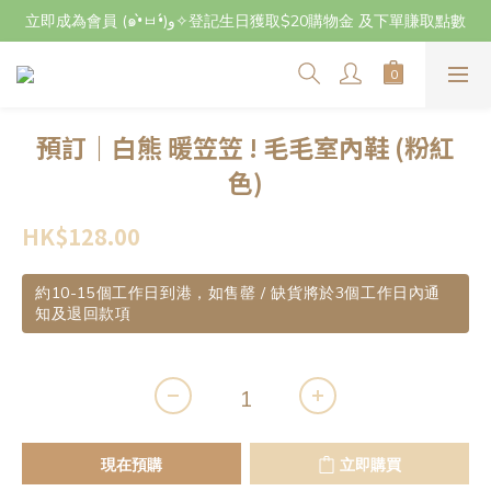
立即成為會員 (๑•̀ㅂ•́)و✧登記生日獲取$20購物金 及下單賺取點數
立即成為會員 (๑•̀ㅂ•́)و✧登記生日獲取$20購物金 及下單賺取點數
7月29日至8月3日期間因店主不在港將暫停交收及寄件，感謝~
立即成為會員 (๑•̀ㅂ•́)و✧登記生日獲取$20購物金 及下單賺取點數
預訂｜白熊 暖笠笠 ! 毛毛室內鞋 (粉紅
色)
HK$128.00
約10-15個工作日到港，如售罄 / 缺貨將於3個工作日內通
知及退回款項
現在預購
立即購買