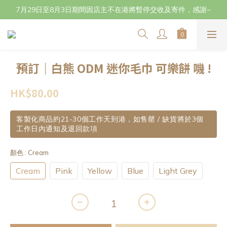
立即成為會員 (๑•̀ㅂ•́)و✧登記生日獲取$20購物金 及下單賺取點數
7月29日至8月3日期間因店主不在港將暫停交收及寄件，感謝~
立即成為會員 (๑•̀ㅂ•́)و✧登記生日獲取$20購物金 及下單賺取點數
預訂｜白熊 ODM 迷你毛巾 可樂餅 嘰 !
HK$80.00
客製化商品約21-30個工作天到港，如售罄 / 缺貨將於3個
工作日內通知及退回款項
顏色
: Cream
Cream
Pink
Yellow
Blue
Light Grey