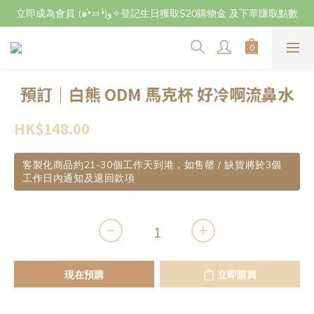
立即成為會員 (๑•̀ㅂ•́)و✧登記生日獲取$20購物金 及下單賺取點數
立即成為會員 (๑•̀ㅂ•́)و✧登記生日獲取$20購物金 及下單賺取點數
7月29日至8月3日期間因店主不在港將暫停交收及寄件，感謝~
立即成為會員 (๑•̀ㅂ•́)و✧登記生日獲取$20購物金 及下單賺取點數
預訂｜白熊 ODM 馬克杯 好冷啊流鼻水
HK$148.00
客製化商品約21-30個工作天到港，如售罄 / 缺貨將於3個
工作日內通知及退回款項
現在預購
立即購買