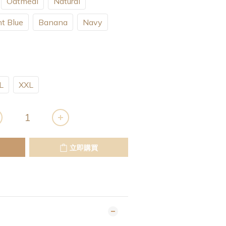
Oatmeal
Natural
ht Blue
Banana
Navy
L
XXL
立即購買