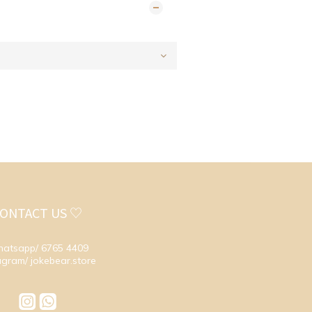
ONTACT US ♡
atsapp/ 6765 4409
agram/ jokebear.store