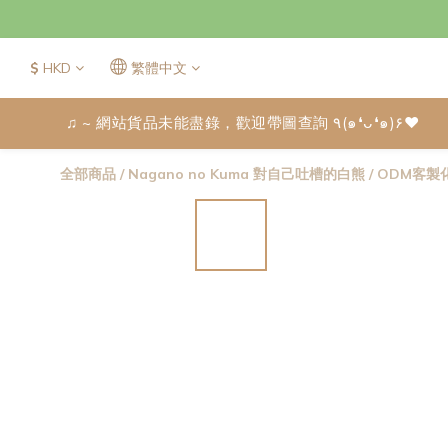
$
HKD
繁體中文
♫ ~ 網站貨品未能盡錄，歡迎帶圖查詢 ٩(๑❛ᴗ❛๑)۶♥
全部商品
/
Nagano no Kuma 對自己吐槽的白熊
/
ODM客製