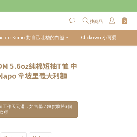
找商品
no no Kuma 對自己吐槽的白熊
Chiikawa 小可愛
立即購買
M 5.6oz純棉短袖T恤 中
 Napo 拿坡里義大利麵
0個工作天到港，如售罄 / 缺貨將於3個
款項