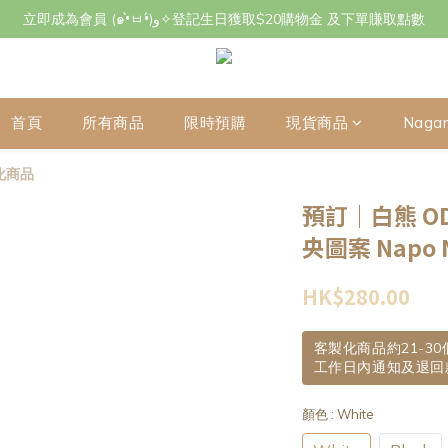
立即成為會員 (๑•̀ㅂ•́)و✧登記生日獲取$20購物金 及下單賺取點數
立即成為會員 (๑•̀ㅂ•́)و✧登記生日獲取$20購物金 及下單賺取點數
7月29日至8月3日期間因店主不在港將暫停交收及寄件，感謝~
立即成為會員 (๑•̀ㅂ•́)و✧登記生日獲取$20購物金 及下單賺取點數
首頁
所有商品
限時預購
現貨商品
Naga
化商品
預訂｜白熊 OD
央圖案 Napo
HK$280.00
客製化商品約21-3
工作日內通知及退回
顏色
: White