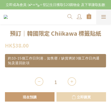
立即成為會員 (๑•̀ㅂ•́)و✧登記生日獲取$20購物金 及下單賺取點數
立即成為會員 (๑•̀ㅂ•́)و✧登記生日獲取$20購物金 及下單賺取點數
7月29日至8月3日期間因店主不在港將暫停交收及寄件，感謝~
立即成為會員 (๑•̀ㅂ•́)و✧登記生日獲取$20購物金 及下單賺取點數
預訂｜韓國限定 Chiikawa 標籤貼紙
HK$38.00
約10-15個工作日到港，如售罄 / 缺貨將於3個工作日內通
知及退回款項
現在預購
立即購買