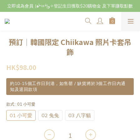
立即成為會員 (๑•̀ㅂ•́)و✧登記生日獲取$20購物金 及下單賺取點數
立即成為會員 (๑•̀ㅂ•́)و✧登記生日獲取$20購物金 及下單賺取點數
7月29日至8月3日期間因店主不在港將暫停交收及寄件，感謝~
立即成為會員 (๑•̀ㅂ•́)و✧登記生日獲取$20購物金 及下單賺取點數
預訂｜韓國限定 Chiikawa 照片卡套吊
飾
HK$98.00
約10-15個工作日到港，如售罄 / 缺貨將於3個工作日內通
知及退回款項
款式
: 01 小可愛
01 小可愛
02 兔兔
03 八字貓