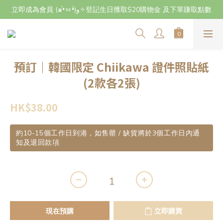
立即成為會員 (๑•̀ㅂ•́)و✧登記生日獲取$20購物金 及下單賺取點數
立即成為會員 (๑•̀ㅂ•́)و✧登記生日獲取$20購物金 及下單賺取點數
7月29日至8月3日期間因店主不在港將暫停交收及寄件，感謝~
立即成為會員 (๑•̀ㅂ•́)و✧登記生日獲取$20購物金 及下單賺取點數
預訂｜韓國限定 Chiikawa 證件照貼紙
(2款各2張)
HK$38.00
約10-15個工作日到港，如售罄 / 缺貨將於3個工作日內通
知及退回款項
現在預購
立即購買