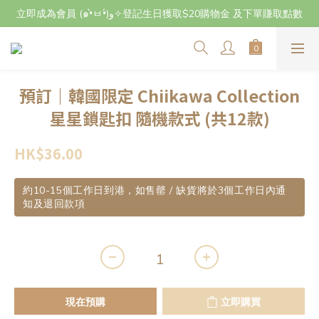
立即成為會員 (๑•̀ㅂ•́)و✧登記生日獲取$20購物金 及下單賺取點數
立即成為會員 (๑•̀ㅂ•́)و✧登記生日獲取$20購物金 及下單賺取點數
7月29日至8月3日期間因店主不在港將暫停交收及寄件，感謝~
立即成為會員 (๑•̀ㅂ•́)و✧登記生日獲取$20購物金 及下單賺取點數
預訂｜韓國限定 Chiikawa Collection
星星鎖匙扣 隨機款式 (共12款)
HK$36.00
約10-15個工作日到港，如售罄 / 缺貨將於3個工作日內通
知及退回款項
現在預購
立即購買