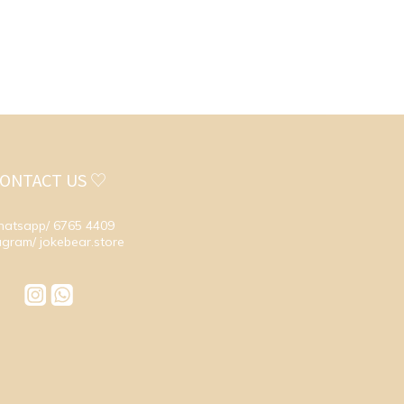
ONTACT US ♡
atsapp/ 6765 4409
agram/ jokebear.store