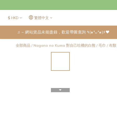
$
HKD
繁體中文
♫ ~ 網站貨品未能盡錄，歡迎帶圖查詢 ٩(๑❛ᴗ❛๑)۶♥
全部商品
/
Nagano no Kuma 對自己吐槽的白熊
/
毛巾 / 布類