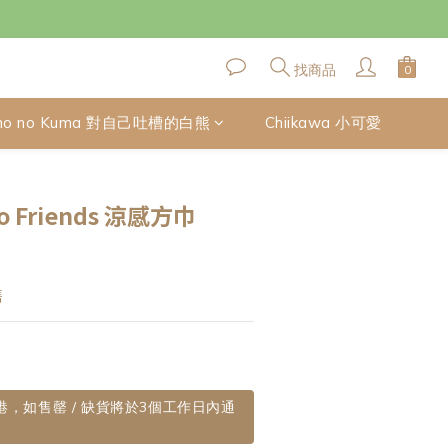
找商品
no no Kuma 對自己吐槽的白熊
Chiikawa 小可愛
立即購買
 Friends 涼感方巾
售
到港，如售罄 / 缺貨將於3個工作日內通