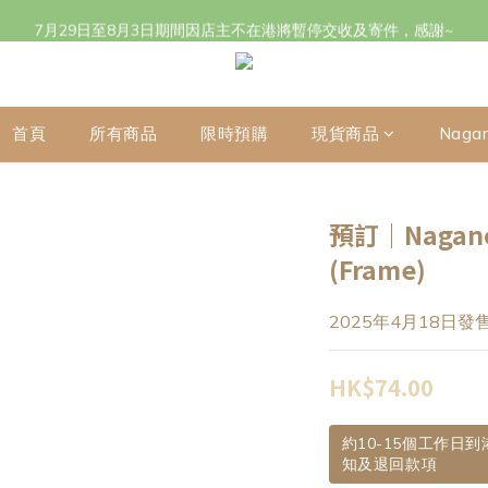
立即成為會員 (๑•̀ㅂ•́)و✧登記生日獲取$20購物金 及下單賺取點數
7月29日至8月3日期間因店主不在港將暫停交收及寄件，感謝~
立即成為會員 (๑•̀ㅂ•́)و✧登記生日獲取$20購物金 及下單賺取點數
首頁
所有商品
限時預購
現貨商品
Naga
預訂｜Nagano
(Frame)
2025年4月18日發
HK$74.00
約10-15個工作日
知及退回款項